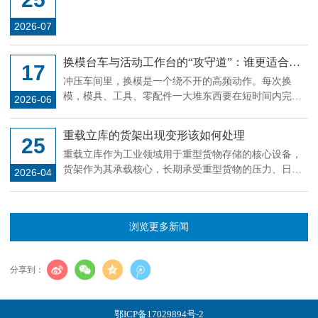
位、举升，三大系统缺一不可
2026-07
换模台车与活动工作台的“攻守道”：谁更适合你
17
的冲压线?
冲压车间里，换模是一个绕不开的高频动作。每次换
模，模具、工具、零配件一大堆东西要在短时间内完成
2026-06
搬运和定位，用什么载具直接影响停机时长。换模台车
和活动工作台是目前用得比较多的两种方案，但很多工
重载立库的货架出现变形该如何处理
25
厂在选型时容易陷入一个误区：觉得贵的就是对的，或
重载立库作为工业领域用于重型货物存储的核心设备，
者别人用什么自己就跟什么。其实这两种设备的适用场
货架作为其承载核心，长期承受重型货物的压力、日常
景差异很大，选错了不但省不了时间，反而添堵。
2026-04
操作的碰撞及环境因素影响，偶尔会出现变形现象。货
架变形若不及时处理，会降低承载稳定性，甚至引发货
物倾倒、货架坍塌等安全隐患，影响立库正常运行。因
浏览更多新闻
此，掌握科学的变形处理方法，及时排查整改，是保障
重载立库安全、稳定运行的关键，处理过程需遵循“先排
查、再评估、后处理”的原则，结合变形程度采取针对性
分享到：
措施。
鄂ICP备17029894号-2