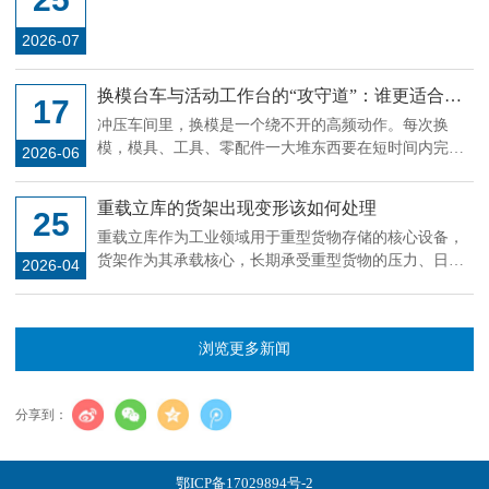
位、举升，三大系统缺一不可
2026-07
换模台车与活动工作台的“攻守道”：谁更适合你
17
的冲压线?
冲压车间里，换模是一个绕不开的高频动作。每次换
模，模具、工具、零配件一大堆东西要在短时间内完成
2026-06
搬运和定位，用什么载具直接影响停机时长。换模台车
和活动工作台是目前用得比较多的两种方案，但很多工
重载立库的货架出现变形该如何处理
25
厂在选型时容易陷入一个误区：觉得贵的就是对的，或
重载立库作为工业领域用于重型货物存储的核心设备，
者别人用什么自己就跟什么。其实这两种设备的适用场
货架作为其承载核心，长期承受重型货物的压力、日常
景差异很大，选错了不但省不了时间，反而添堵。
2026-04
操作的碰撞及环境因素影响，偶尔会出现变形现象。货
架变形若不及时处理，会降低承载稳定性，甚至引发货
物倾倒、货架坍塌等安全隐患，影响立库正常运行。因
浏览更多新闻
此，掌握科学的变形处理方法，及时排查整改，是保障
重载立库安全、稳定运行的关键，处理过程需遵循“先排
查、再评估、后处理”的原则，结合变形程度采取针对性
分享到：
措施。
鄂ICP备17029894号-2