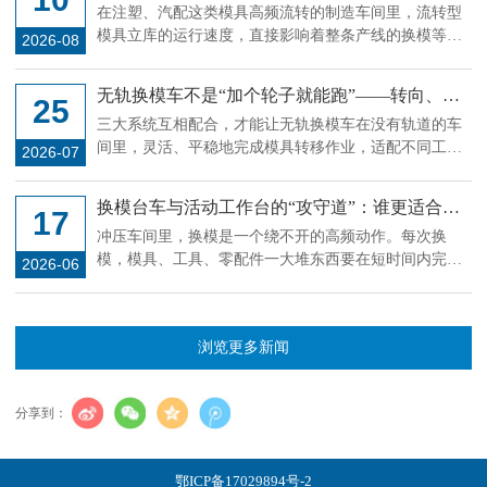
放策略与节拍匹配要点
在注塑、汽配这类模具高频流转的制造车间里，流转型
模具立库的运行速度，直接影响着整条产线的换模等待
2026-08
时长。
无轨换模车不是“加个轮子就能跑”——转向、定
25
位、举升，三大系统缺一不可
三大系统互相配合，才能让无轨换模车在没有轨道的车
间里，灵活、平稳地完成模具转移作业，适配不同工位
2026-07
的换模需求。
换模台车与活动工作台的“攻守道”：谁更适合你
17
的冲压线?
冲压车间里，换模是一个绕不开的高频动作。每次换
模，模具、工具、零配件一大堆东西要在短时间内完成
2026-06
搬运和定位，用什么载具直接影响停机时长。换模台车
和活动工作台是目前用得比较多的两种方案，但很多工
厂在选型时容易陷入一个误区：觉得贵的就是对的，或
浏览更多新闻
者别人用什么自己就跟什么。其实这两种设备的适用场
景差异很大，选错了不但省不了时间，反而添堵。
分享到：
鄂ICP备17029894号-2