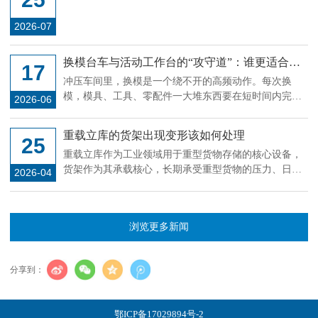
位、举升，三大系统缺一不可
2026-07
换模台车与活动工作台的“攻守道”：谁更适合你
17
的冲压线?
冲压车间里，换模是一个绕不开的高频动作。每次换
模，模具、工具、零配件一大堆东西要在短时间内完成
2026-06
搬运和定位，用什么载具直接影响停机时长。换模台车
和活动工作台是目前用得比较多的两种方案，但很多工
重载立库的货架出现变形该如何处理
25
厂在选型时容易陷入一个误区：觉得贵的就是对的，或
重载立库作为工业领域用于重型货物存储的核心设备，
者别人用什么自己就跟什么。其实这两种设备的适用场
货架作为其承载核心，长期承受重型货物的压力、日常
景差异很大，选错了不但省不了时间，反而添堵。
2026-04
操作的碰撞及环境因素影响，偶尔会出现变形现象。货
架变形若不及时处理，会降低承载稳定性，甚至引发货
物倾倒、货架坍塌等安全隐患，影响立库正常运行。因
浏览更多新闻
此，掌握科学的变形处理方法，及时排查整改，是保障
重载立库安全、稳定运行的关键，处理过程需遵循“先排
查、再评估、后处理”的原则，结合变形程度采取针对性
分享到：
措施。
鄂ICP备17029894号-2